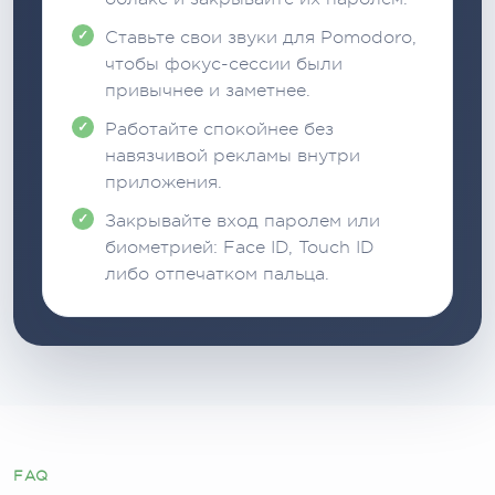
Ставьте свои звуки для Pomodoro,
чтобы фокус-сессии были
привычнее и заметнее.
Работайте спокойнее без
навязчивой рекламы внутри
приложения.
Закрывайте вход паролем или
биометрией: Face ID, Touch ID
либо отпечатком пальца.
FAQ