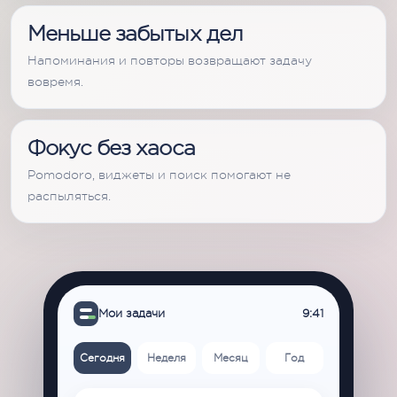
Меньше забытых дел
Напоминания и повторы возвращают задачу
вовремя.
Фокус без хаоса
Pomodoro, виджеты и поиск помогают не
распыляться.
Мои задачи
9:41
Сегодня
Неделя
Месяц
Год