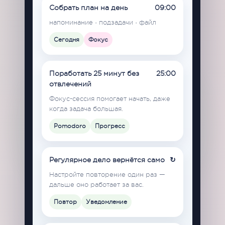
Собрать план на день
09:00
напоминание · подзадачи · файл
Сегодня
Фокус
Поработать 25 минут без
25:00
отвлечений
Фокус-сессия помогает начать, даже
когда задача большая.
Pomodoro
Прогресс
Регулярное дело вернётся само
↻
Настройте повторение один раз —
дальше оно работает за вас.
Повтор
Уведомление